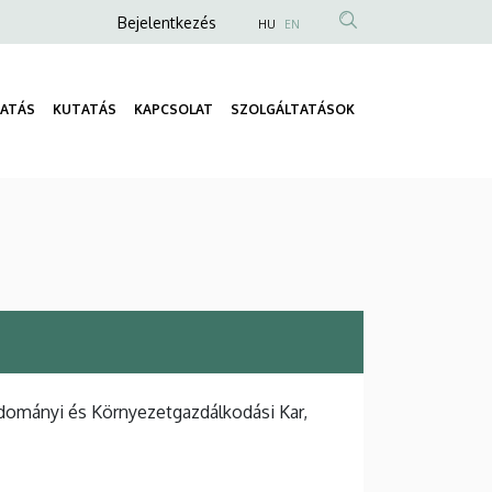
Anonim
Bejelentkezés
HU
EN
Felhasználói
fiók
ATÁS
KUTATÁS
KAPCSOLAT
SZOLGÁLTATÁSOK
menüje
Fő
navigáció
dományi és Környezetgazdálkodási Kar,