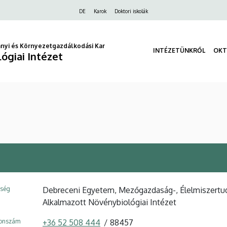
Felső
DE
Karok
Doktori iskolák
navigáció
nyi és Környezetgazdálkodási Kar
INTÉZETÜNKRŐL
OKT
ógiai Intézet
ység
Debreceni Egyetem, Mezőgazdaság-, Élelmiszertu
Alkalmazott Növénybiológiai Intézet
fonszám
+36 52 508 444
88457