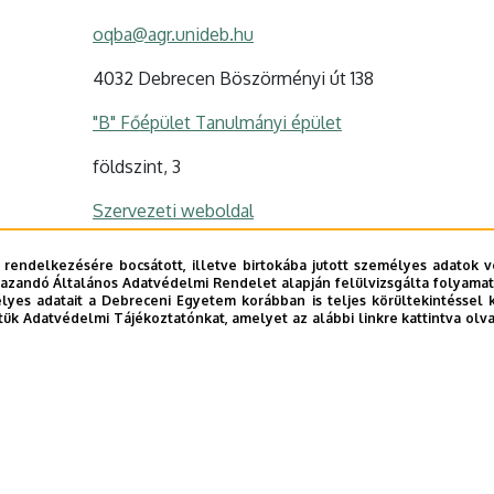
oqba@agr.unideb.hu
4032 Debrecen Böszörményi út 138
"B" Főépület Tanulmányi épület
földszint, 3
Szervezeti weboldal
 rendelkezésére bocsátott, illetve birtokába jutott személyes adatok v
azandó Általános Adatvédelmi Rendelet alapján felülvizsgálta folyamata
yes adatait a Debreceni Egyetem korábban is teljes körültekintéssel 
tük Adatvédelmi Tájékoztatónkat, amelyet az alábbi linkre kattintva olv