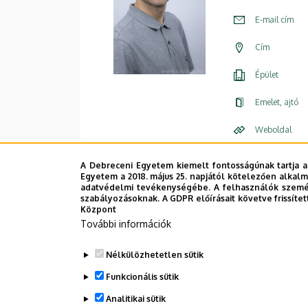
E-mail cím
Cím
Épület
Emelet, ajtó
Weboldal
A Debreceni Egyetem kiemelt fontosságúnak tartja a
Egyetem a 2018. május 25. napjától kötelezően alkalm
adatvédelmi tevékenységébe. A felhasználók személ
szabályozásoknak. A GDPR előírásait követve frissítet
Központ
További információk
Nélkülözhetetlen sütik
Funkcionális sütik
Analitikai sütik