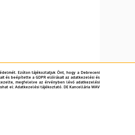
édelmét. Ezúton tájékoztatjuk Önt, hogy a Debreceni
it és beépítette a GDPR előírásait az adatkezelési és
kezelte, megfelelve az érvényben lévő adatkezelési
ashat el:
Adatkezelési tájékoztató.
DE Kancellária WAV