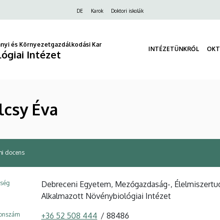
Felső
DE
Karok
Doktori iskolák
navigáció
nyi és Környezetgazdálkodási Kar
INTÉZETÜNKRŐL
OKT
ógiai Intézet
lcsy Éva
mi docens
ység
Debreceni Egyetem, Mezőgazdaság-, Élelmiszertu
Alkalmazott Növénybiológiai Intézet
fonszám
+36 52 508 444
88486