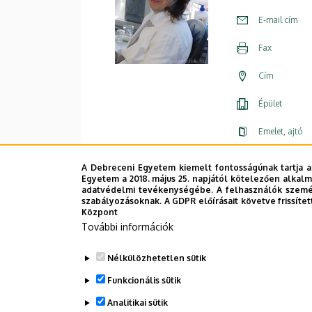
E-mail cím
Fax
Cím
Épület
Emelet, ajtó
Weboldal
A Debreceni Egyetem kiemelt fontosságúnak tartja a
Egyetem a 2018. május 25. napjától kötelezően alkalm
adatvédelmi tevékenységébe. A felhasználók személ
szabályozásoknak. A GDPR előírásait követve frissítet
Központ
További információk
Nélkülözhetetlen sütik
Funkcionális sütik
Analitikai sütik