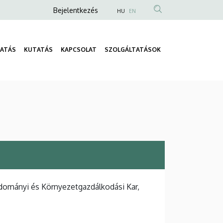
Anonim
Bejelentkezés
HU
EN
Felhasználói
fiók
ATÁS
KUTATÁS
KAPCSOLAT
SZOLGÁLTATÁSOK
menüje
Fő
navigáció
dományi és Környezetgazdálkodási Kar,