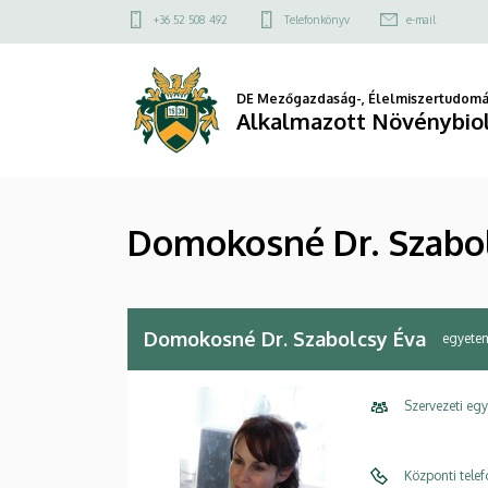
Domokosné
Ugrás
Felső
+36 52 508 492
Telefonkönyv
e-mail
a
kapcsolat
Dr.
tartalomra
menü
Szabolcsy
DE Mezőgazdaság-, Élelmiszertudomá
Alkalmazott Növénybiol
Éva
|
Domokosné Dr. Szabo
Alkalmazott
Növénybiológiai
Intézet
Domokosné Dr. Szabolcsy Éva
egyete
Szervezeti eg
Központi tele