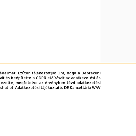
édelmét. Ezúton tájékoztatjuk Önt, hogy a Debreceni
it és beépítette a GDPR előírásait az adatkezelési és
kezelte, megfelelve az érvényben lévő adatkezelési
ashat el:
Adatkezelési tájékoztató.
DE Kancellária WAV