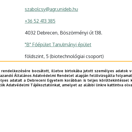
szabolcsy@agr.unideb.hu
+36 52 413 385
4032 Debrecen, Böszörményi út 138.
"B" Főépület Tanulmányi épület
földszint, 5 (biotechnológiai csoport)
Szervezeti weboldal
 rendelkezésére bocsátott, illetve birtokába jutott személyes adatok v
Tudóstér profil
azandó Általános Adatvédelmi Rendelet alapján felülvizsgálta folyamata
yes adatait a Debreceni Egyetem korábban is teljes körültekintéssel 
tük Adatvédelmi Tájékoztatónkat, amelyet az alábbi linkre kattintva olv