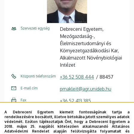
Szervezeti egység
Debreceni Egyetem,
Mezőgazdaság-,
Élelmiszertudományi és
Környezetgazdálkodási Kar,
Alkalmazott Növénybiológiai
Intézet
Központi telefonszám
+36 52 508 444
88457
E-mail cím
pmakleit@agr.unideb.hu
Fax
+36 52 413 385
A Debreceni Egyetem kiemelt fontosságúnak tartja a
Cím
4032 Debrecen, Böszörményi
rendelkezésére bocsátott, illetve birtokába jutott személyes adatok
út 138.
védelmét. Ezúton tájékoztatjuk Önt, hogy a Debreceni Egyetem a
2018. május 25. napjától kötelezően alkalmazandó Általános
Adatvédelmi Rendelet alapján felülvizsgálta folyamatait és
Épület
"B" Főépület Tanulmányi