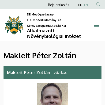
Makleit
Ugrás
Anonim
Bejelentkezés
HU
EN
a
Felhasználói
Péter
tartalomra
DE Mezőgazdaság-,
fiók
Élelmiszertudományi és
Zoltán
menüje
Környezetgazdálkodási Kar
Alkalmazott
|
Növénybiológiai Intézet
Alkalmazott
Növénybiológiai
Makleit Péter Zoltán
Intézet
Makleit Péter Zoltán
adjunktus