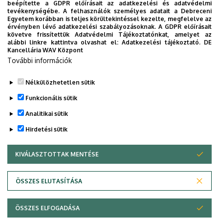
beépítette a GDPR előírásait az adatkezelési és adatvédelmi
épület
tevékenységébe. A felhasználók személyes adatait a Debreceni
Egyetem korábban is teljes körültekintéssel kezelte, megfelelve az
érvényben lévő adatkezelési szabályozásoknak. A GDPR előírásait
Emelet, ajtó
földszint, 3 (Növénytani és
követve frissítettük Adatvédelmi Tájékoztatónkat, amelyet az
Növényélettani csoport)
alábbi linkre kattintva olvashat el:
Adatkezelési tájékoztató.
DE
Kancellária WAV Központ
Weboldal
Szervezeti weboldal
További információk
Tudóstér profil
Nélkülözhetetlen sütik
Funkcionális sütik
Analitikai sütik
Hirdetési sütik
KIVÁLASZTOTTAK MENTÉSE
WITHDRAW CONSENT
Adatvédelem
Adatvédelem
ÖSSZES ELUTASÍTÁSA
Technikai információk
ÖSSZES ELFOGADÁSA