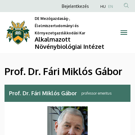
Prof.
Ugrás
Anonim
Bejelentkezés
HU
EN
a
Felhasználói
Dr.
tartalomra
DE Mezőgazdaság-,
fiók
Élelmiszertudományi és
Fári
menüje
Környezetgazdálkodási Kar
Alkalmazott
Miklós
Növénybiológiai Intézet
Gábor
|
Prof. Dr. Fári Miklós Gábor
Alkalmazott
Növénybiológiai
Prof. Dr. Fári Miklós Gábor
professor emeritus
Intézet