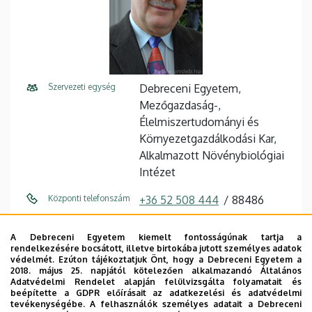
Szervezeti egység
Debreceni Egyetem,
Mezőgazdaság-,
Élelmiszertudományi és
Környezetgazdálkodási Kar,
Alkalmazott Növénybiológiai
Intézet
Központi telefonszám
+36 52 508 444
88486
E-mail cím
fari@agr.unideb.hu
A Debreceni Egyetem kiemelt fontosságúnak tartja a
rendelkezésére bocsátott, illetve birtokába jutott személyes adatok
Cím
4032 Debrecen Böszörményi
védelmét. Ezúton tájékoztatjuk Önt, hogy a Debreceni Egyetem a
2018. május 25. napjától kötelezően alkalmazandó Általános
út 138
Adatvédelmi Rendelet alapján felülvizsgálta folyamatait és
beépítette a GDPR előírásait az adatkezelési és adatvédelmi
Épület
"B" Főépület Tanulmányi
tevékenységébe. A felhasználók személyes adatait a Debreceni