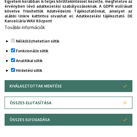
Egyetem korábban is teljes körültekintéssel kezelte, megfelelve az
épület
érvényben lévő adatkezelési szabályozásoknak. A GDPR előírásait
követve frissítettük Adatvédelmi Tájékoztatónkat, amelyet az
Emelet, ajtó
földszint, 3
alábbi linkre kattintva olvashat el:
Adatkezelési tájékoztató.
DE
Kancellária WAV Központ
Weboldal
Szervezeti weboldal
További információk
Tudóstér profil
Nélkülözhetetlen sütik
Funkcionális sütik
Analitikai sütik
Hirdetési sütik
KIVÁLASZTOTTAK MENTÉSE
WITHDRAW CONSENT
Adatvédelem
Adatvédelem
ÖSSZES ELUTASÍTÁSA
Technikai információk
ÖSSZES ELFOGADÁSA
Szerzői jog © 2026 Unideb